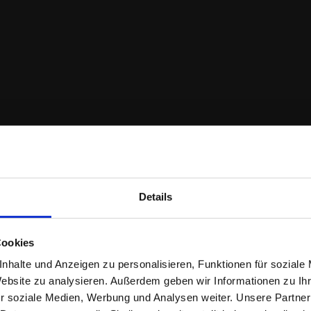
zon.com/de/blogs/security/aws-gdpr-data-processing-ad
Details
Cookies
nhalte und Anzeigen zu personalisieren, Funktionen für soziale
Website zu analysieren. Außerdem geben wir Informationen zu I
aprivacyframework.gov/s/participant-search/participant-d
r soziale Medien, Werbung und Analysen weiter. Unsere Partner