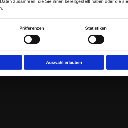
id=a2zt0000000TOWQAA4&status=Active
 Daten zusammen, die Sie ihnen bereitgestellt haben oder die s
n.
eitung
Präferenzen
Statistiken
Auswahl erlauben
inweise und Pflicht­informationen