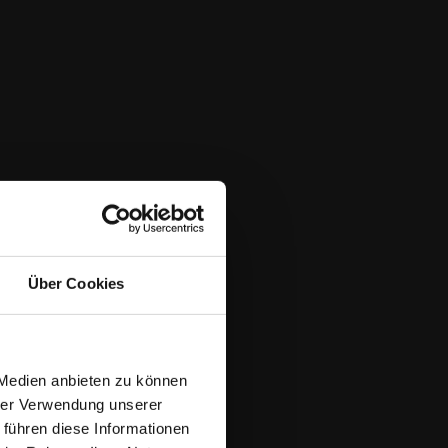
dendum/
https://aws.amazon.com/de/privacy/?nc1=f_pr
Über Cookies
 Medien anbieten zu können
hrer Verwendung unserer
etail?
 führen diese Informationen