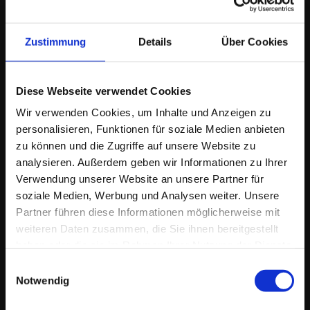
Ergebnisse sofort verfügbar
Zustimmung
Details
Über Cookies
Genug
gehofft.
Diese Webseite verwendet Cookies
Fangen
Sie
an
zu
Wir verwenden Cookies, um Inhalte und Anzeigen zu
rechnen.
personalisieren, Funktionen für soziale Medien anbieten
zu können und die Zugriffe auf unsere Website zu
Holen Sie sich jetzt die Live-
analysieren. Außerdem geben wir Informationen zu Ihrer
Daten für Ihre Region:
Verwendung unserer Website an unsere Partner für
Gehaltsgefüge, Homeoffice-
soziale Medien, Werbung und Analysen weiter. Unsere
Benchmarks und die exakte
Partner führen diese Informationen möglicherweise mit
weiteren Daten zusammen, die Sie ihnen bereitgestellt
Besetzungswahrscheinlichkeit
haben oder die sie im Rahmen Ihrer Nutzung der Dienste
Ihrer Vakanz. In 60 Sekunden auf
gesammelt haben.
Einwilligungsauswahl
Ihrem Dashboard.
Notwendig
Jetzt Live-Analyse starten